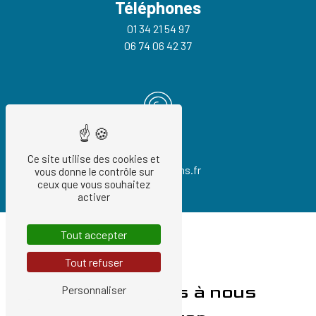
Téléphones
01 34 21 54 97
06 74 06 42 37
E-mail
Ce site utilise des cookies et
info@cogetrans.fr
vous donne le contrôle sur
ceux que vous souhaitez
activer
Tout accepter
Tout refuser
N'hésitez pas à nous
Personnaliser