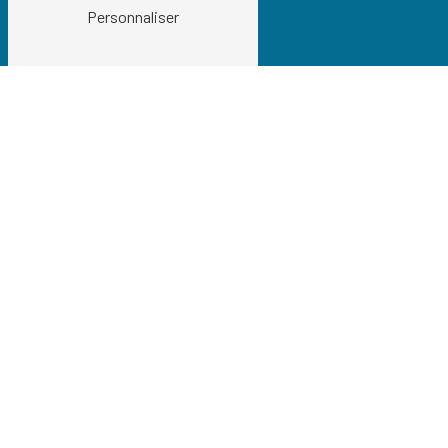
Personnaliser
Téléphones
01 34 21 54 97
06 74 06 42 37
E-mail
info@cogetrans.fr