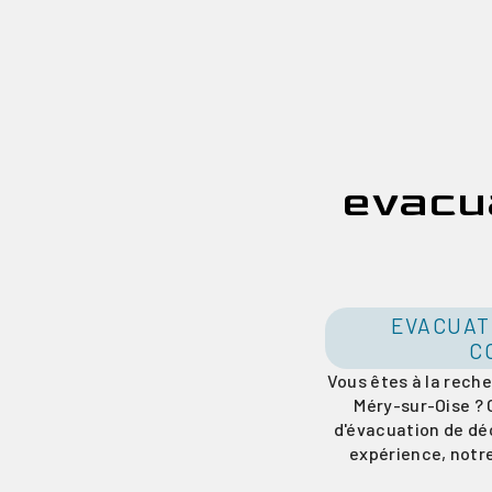
evacu
EVACUAT
C
Vous êtes à la rech
Méry-sur-Oise ? 
d'évacuation de déc
expérience, notre