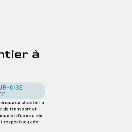
tier à
R-OISE :
CE
ériaux de chantier à
e de transport et
nnue et d'une solide
 et respectueux de