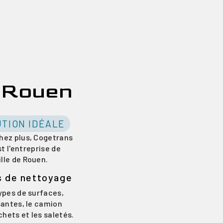
e Rouen
UTION IDÉALE
hez plus, Cogetrans
t l'entreprise de
lle de Rouen.
s de nettoyage
types de surfaces,
santes, le camion
hets et les saletés.