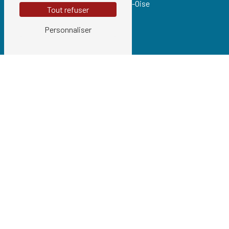
95540 Méry-sur-Oise
Tout refuser
Personnaliser
Téléphones
01 34 21 54 97
06 74 06 42 37
E-mail
info@cogetrans.fr