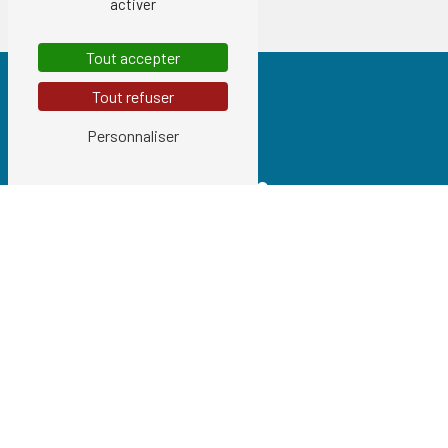
activer
Tout accepter
Tout refuser
Personnaliser
Adresse
93 Route de Pontoise
95540 Méry-sur-Oise
Téléphones
01 34 21 54 97
06 74 06 42 37