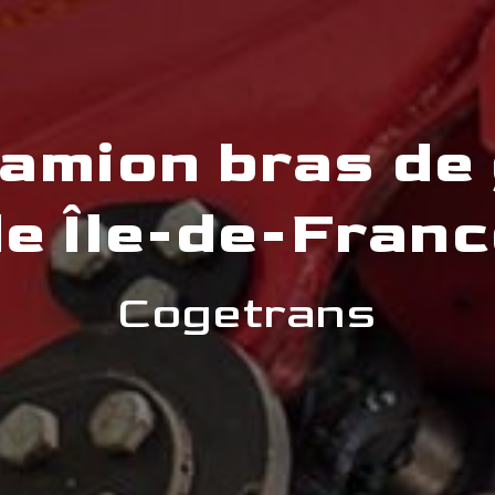
camion bras de
e Île-de-Fran
Cogetrans