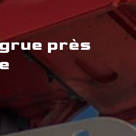
 grue près
ce