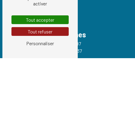
activer
Tout accepter
Tout refuser
Téléphones
Personnaliser
01 34 21 54 97
06 74 06 42 37
E-mail
info@cogetrans.fr