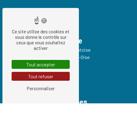
Ce site utilise des cookies et
vous donne le contrôle sur
Adresse
ceux que vous souhaitez
activer
93 Route de Pontoise
95540 Méry-sur-Oise
Tout accepter
Tout refuser
Personnaliser
Téléphones
01 34 21 54 97
06 74 06 42 37