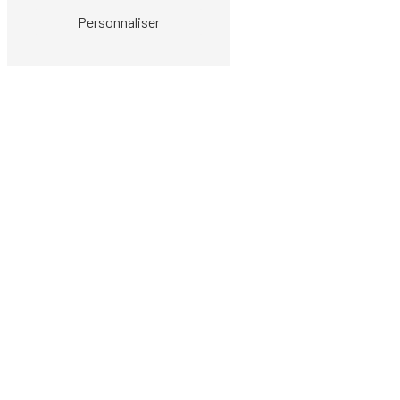
Personnaliser
N'hésitez pas à nous
contacter